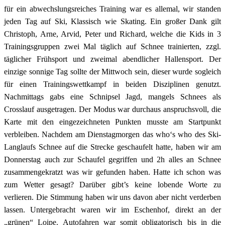
für ein abwechslungsreiches Training war es allemal, wir standen
jeden Tag auf Ski, Klassisch wie Skating. Ein großer Dank gilt
Christoph, Arne, Arvid, Peter und Richard, welche die Kids in 3
Trainingsgruppen zwei Mal täglich auf Schnee trainierten, zzgl.
täglicher Frühsport und zweimal abendlicher Hallensport. Der
einzige sonnige Tag sollte der Mittwoch sein, dieser wurde sogleich
für einen Trainingswettkampf in beiden Disziplinen genutzt.
Nachmittags gabs eine Schnipsel Jagd, mangels Schnees als
Crosslauf ausgetragen. Der Modus war durchaus anspruchsvoll, die
Karte mit den eingezeichneten Punkten musste am Startpunkt
verbleiben. Nachdem am Dienstagmorgen das who‘s who des Ski-
Langlaufs Schnee auf die Strecke geschaufelt hatte, haben wir am
Donnerstag auch zur Schaufel gegriffen und 2h alles an Schnee
zusammengekratzt was wir gefunden haben. Hatte ich schon was
zum Wetter gesagt? Darüber gibt’s keine lobende Worte zu
verlieren. Die Stimmung haben wir uns davon aber nicht verderben
lassen. Untergebracht waren wir im Eschenhof, direkt an der
„grünen“ Loipe. Autofahren war somit obligatorisch bis in die