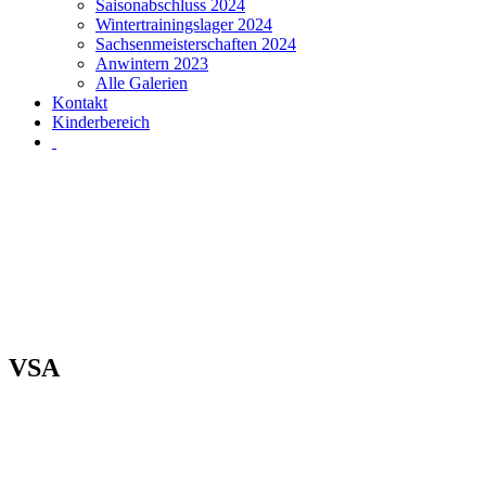
Saisonabschluss 2024
Wintertrainingslager 2024
Sachsenmeisterschaften 2024
Anwintern 2023
Alle Galerien
Kontakt
Kinderbereich
Category:
VSA