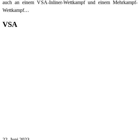
auch an einem VSA-Inliner-Wettkampf und einem Mehrkampf-
Wettkampf…
Category:
VSA
22. Juni 2023