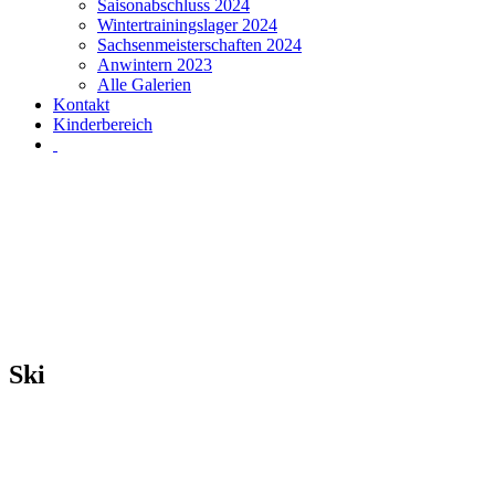
Saisonabschluss 2024
Wintertrainingslager 2024
Sachsenmeisterschaften 2024
Anwintern 2023
Alle Galerien
Kontakt
Kinderbereich
Category:
Ski