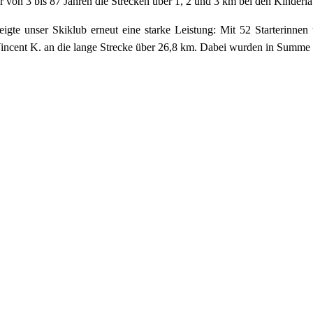
r von 3 bis 87 Jahren die Strecken über 1, 2 und 3 km bei den Kinder
eigte unser Skiklub erneut eine starke Leistung: Mit 52 Starterinne
ncent K. an die lange Strecke über 26,8 km. Dabei wurden in Summe f