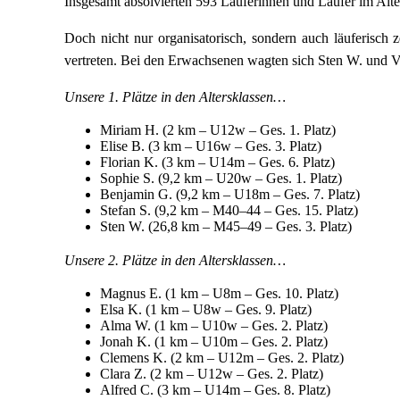
Insgesamt absolvierten 593 Läuferinnen und Läufer im Alte
Doch nicht nur organisatorisch, sondern auch läuferisch z
vertreten. Bei den Erwachsenen wagten sich Sten W. und Vi
Unsere 1. Plätze in den Altersklassen…
Miriam H. (2 km – U12w – Ges. 1. Platz)
Elise B. (3 km – U16w – Ges. 3. Platz)
Florian K. (3 km – U14m – Ges. 6. Platz)
Sophie S. (9,2 km – U20w – Ges. 1. Platz)
Benjamin G. (9,2 km – U18m – Ges. 7. Platz)
Stefan S. (9,2 km – M40–44 – Ges. 15. Platz)
Sten W. (26,8 km – M45–49 – Ges. 3. Platz)
Unsere 2. Plätze in den Altersklassen…
Magnus E. (1 km – U8m – Ges. 10. Platz)
Elsa K. (1 km – U8w – Ges. 9. Platz)
Alma W. (1 km – U10w – Ges. 2. Platz)
Jonah K. (1 km – U10m – Ges. 2. Platz)
Clemens K. (2 km – U12m – Ges. 2. Platz)
Clara Z. (2 km – U12w – Ges. 2. Platz)
Alfred C. (3 km – U14m – Ges. 8. Platz)