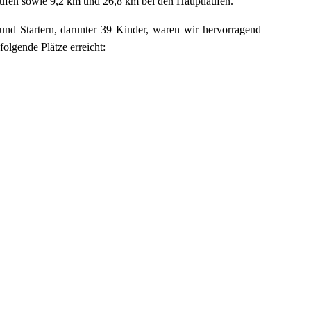
läufen sowie 9,2 km und 26,8 km bei den Hauptläufen.
n und Startern, darunter 39 Kinder, waren wir hervorragend
olgende Plätze erreicht: