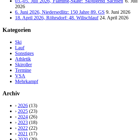
03.-05. Juli 2026, Fläming-Skate: Skijugend Sachsen
6. Juli
2026
6. Juni 2026, Niedersedlitz: 150 Jahre 89. GS
9. Juni 2026
18. April 2026, Röhrsdorf: 48. Wilischlauf
24. April 2026
Kategorien
Ski
Lauf
Sonstiges
Athletik
Skiroller
Termine
VSA
Mehrkampf
Archiv
›
2026
(13)
›
2025
(23)
›
2024
(26)
›
2023
(18)
›
2022
(22)
›
2021
(17)
›
2020
(20)