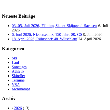
Neueste Beiträge
03.-05. Juli 2026, Fläming-Skate: Skijugend Sachsen
6. Juli
2026
6. Juni 2026, Niedersedlitz: 150 Jahre 89. GS
9. Juni 2026
18. April 2026, Röhrsdorf: 48. Wilischlauf
24. April 2026
Kategorien
Ski
Lauf
Sonstiges
Athletik
Skiroller
Termine
VSA
Mehrkampf
Archiv
›
2026
(13)