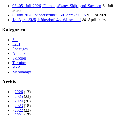
03.-05. Juli 2026, Fläming-Skate: Skijugend Sachsen
6. Juli
2026
6. Juni 2026, Niedersedlitz: 150 Jahre 89. GS
9. Juni 2026
18. April 2026, Röhrsdorf: 48. Wilischlauf
24. April 2026
Kategorien
Ski
Lauf
Sonstiges
Athletik
Skiroller
Termine
VSA
Mehrkampf
Archiv
›
2026
(13)
›
2025
(23)
›
2024
(26)
›
2023
(18)
›
2022
(22)
›
2021
(17)