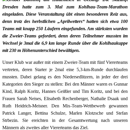
Dresden hatte zum 3. Mal zum Kohlhau-Team-Marathon
eingeladen. Diese Veranstaltung übt einen besonderen Reiz aus,
denn trotz des herbstlichen „Aprilwetters“ hatten sich etwa 100
Teams mit knapp 250 Läufern eingefunden. Am stärksten wurden
die Zweier-Teams gefordert, denn deren Teilnehmer mussten im
Wechsel je 3mal die 6,9 km lange Runde über die Kohlhaukuppe
mit 230 m Höhenunterschied bewältigen.
Unser Klub war außer mit einem Zweier-Team mit fünf Viererteams
vertreten, deren Starter je 2mal eine 5,3-km-Runde durchlaufen
mussten. Dabei gelang es den Niedersedlitzern, in jeder der drei
Kategorien den Sieger zu stellen: Bei den Männer waren es Gunnar
Kind, Ralph Koritz, Hannes Geißler und Tim Koritz, und bei den
Frauen Sarah Neises, Elisabeth Rechenberger, Nathalie Dsaak und
Ruth Heidrich-Meisner. Den Mix-Team-Wettbewerb gewannen
Patrick Langer, Bettina Schulze, Marlen Klotzsche und Stefan
Strbezin. Sie ereichten in der Gesamtwertung nach unseren
Männern als zweites aller Viererteams das Ziel.